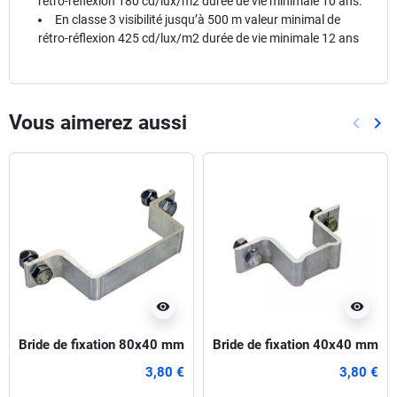
rétro-réflexion 180 cd/lux/m2 durée de vie minimale 10 ans.
En classe 3 visibilité jusqu’à 500 m valeur minimal de
rétro-réflexion 425 cd/lux/m2 durée de vie minimale 12 ans
Vous aimerez aussi
keyboard_arrow_left
keyboard_arrow_right
Précéd
Sui
visibility
visibility
Bride de fixation 80x40 mm
Bride de fixation 40x40 mm
3,80 €
3,80 €