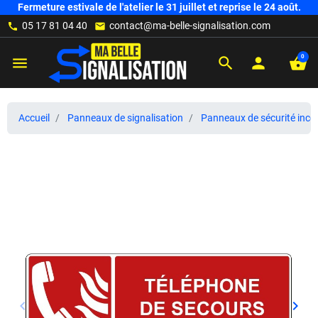
Fermeture estivale de l'atelier le 31 juillet et reprise le 24 août.
05 17 81 04 40
contact@ma-belle-signalisation.com
call
mail
0
menu
search
person
shopping_basket
Accueil
Panneaux de signalisation
Panneaux de sécurité ince
keyboard_arrow_left
keyboard_arrow_right
Précédent
Suiv