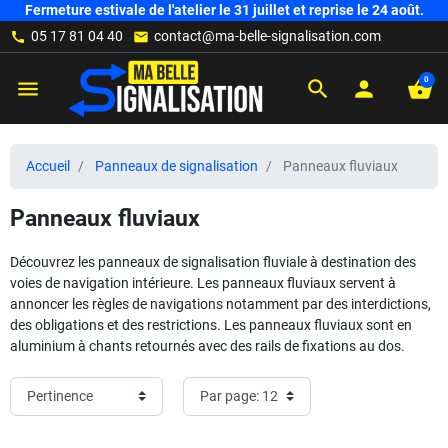
Fermeture estivale de l'atelier le 31 juillet et reprise le 24 août.
05 17 81 04 40
contact@ma-belle-signalisation.com
call
mail
0
menu
search
person
shopping_basket
Accueil
Panneaux de signalisation
Panneaux fluviaux
Panneaux fluviaux
Découvrez les panneaux de signalisation fluviale à destination des
voies de navigation intérieure. Les panneaux fluviaux servent à
annoncer les règles de navigations notamment par des interdictions,
des obligations et des restrictions. Les panneaux fluviaux sont en
aluminium à chants retournés avec des rails de fixations au dos.