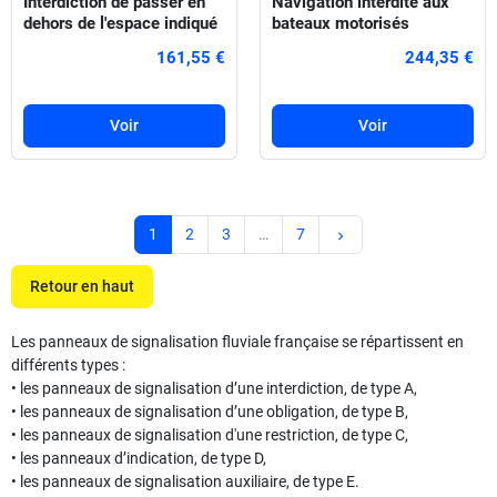
Interdiction de passer en
Navigation interdite aux
dehors de l'espace indiqué
bateaux motorisés
161,55 €
244,35 €
Voir
Voir
Suivant
1
2
3
…
7
keyboard_arrow_right
Retour en haut
Les panneaux de signalisation fluviale française se répartissent en
différents types :
• les panneaux de signalisation d’une interdiction, de type A,
• les panneaux de signalisation d’une obligation, de type B,
• les panneaux de signalisation d'une restriction, de type C,
• les panneaux d’indication, de type D,
• les panneaux de signalisation auxiliaire, de type E.