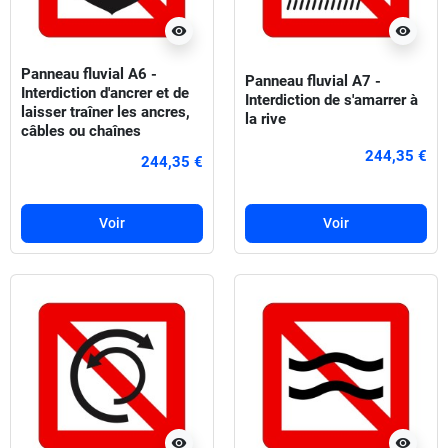
visibility
visibility
Panneau fluvial A6 -
Panneau fluvial A7 -
Interdiction d'ancrer et de
Interdiction de s'amarrer à
laisser traîner les ancres,
la rive
câbles ou chaînes
244,35 €
244,35 €
Voir
Voir
visibility
visibility