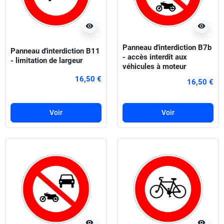
visibility
visibility
Panneau d'interdiction B7b
Panneau d'interdiction B11
- accès interdit aux
- limitation de largeur
véhicules à moteur
16,50 €
16,50 €
Voir
Voir
visibility
visibility