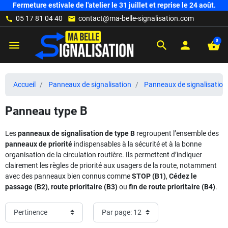
Fermeture estivale de l'atelier le 31 juillet et reprise le 24 août.
05 17 81 04 40
contact@ma-belle-signalisation.com
call
mail
0
menu
search
person
shopping_basket
Accueil
Panneaux de signalisation
Panneaux de signalisation 
Panneau type B
Les
panneaux de signalisation de type B
regroupent l’ensemble des
panneaux de priorité
indispensables à la sécurité et à la bonne
organisation de la circulation routière. Ils permettent d’indiquer
clairement les règles de priorité aux usagers de la route, notamment
avec des panneaux bien connus comme
STOP (B1)
,
Cédez le
passage (B2)
,
route prioritaire (B3)
ou
fin de route prioritaire (B4)
.