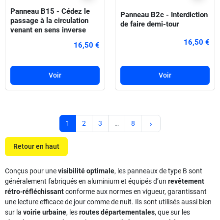
Panneau B15 - Cédez le
Panneau B2c - Interdiction
passage à la circulation
de faire demi-tour
venant en sens inverse
16,50 €
16,50 €
Voir
Voir
Suivant
1
2
3
…
8
keyboard_arrow_right
Retour en haut
Conçus pour une
visibilité optimale
, les panneaux de type B sont
généralement fabriqués en aluminium et équipés d’un
revêtement
rétro-réfléchissant
conforme aux normes en vigueur, garantissant
une lecture efficace de jour comme de nuit. Ils sont utilisés aussi bien
sur la
voirie urbaine
, les
routes départementales
, que sur les