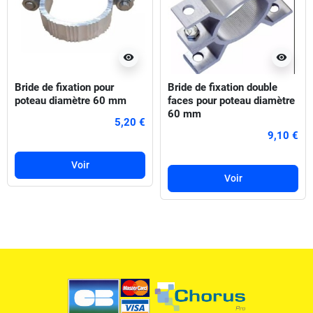
visibility
visibility
Bride de fixation pour
Bride de fixation double
poteau diamètre 60 mm
faces pour poteau diamètre
60 mm
5,20 €
9,10 €
Voir
Voir