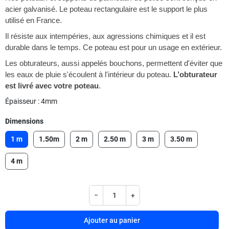
acier galvanisé. Le poteau rectangulaire est le support le plus
utilisé en France.
Il résiste aux intempéries, aux agressions chimiques et il est
durable dans le temps. Ce poteau est pour un usage en extérieur.
Les obturateurs, aussi appelés bouchons, permettent d'éviter que
les eaux de pluie s'écoulent à l'intérieur du poteau.
L’obturateur
est livré avec votre poteau
.
Épaisseur : 4mm
Dimensions
1 m
1.50m
2 m
2.50 m
3 m
3.50 m
4 m
−
+
Ajouter au panier