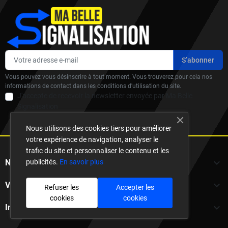
Vous pouvez vous désinscrire à tout moment. Vous trouverez pour cela nos
informations de contact dans les conditions d'utilisation du site.
J'accepte de recevoir la newsletter envoyée par Ma Belle
Signalisation
Nous utilisons des cookies tiers pour améliorer
votre expérience de navigation, analyser le
trafic du site et personnaliser le contenu et les

publicités.
En savoir plus
Notre société

Votre compte
Refuser les
Accepter les
cookies
cookies

Informations