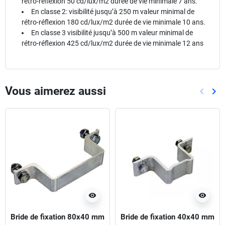
rétro-réflexion 50 cd/lux/m2 durée de vie minimale 7 ans.
En classe 2: visibilité jusqu’à 250 m valeur minimal de
rétro-réflexion 180 cd/lux/m2 durée de vie minimale 10 ans.
En classe 3 visibilité jusqu’à 500 m valeur minimal de
rétro-réflexion 425 cd/lux/m2 durée de vie minimale 12 ans
Vous aimerez aussi
keyboard_arrow_left
keyboard_arrow_right
Précéd
Sui
visibility
visibility
Bride de fixation 80x40 mm
Bride de fixation 40x40 mm