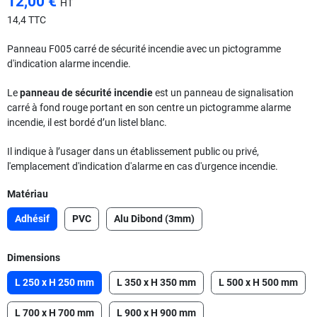
12,00 €
HT
14,4 TTC
Panneau F005 carré de sécurité incendie avec un pictogramme
d'indication alarme incendie.
Le
panneau de sécurité incendie
est un panneau de signalisation
carré à fond rouge portant en son centre un pictogramme alarme
incendie, il est bordé d’un listel blanc.
Il indique à l’usager dans un établissement public ou privé,
l'emplacement d'indication d'alarme en cas d'urgence incendie.
Matériau
Adhésif
PVC
Alu Dibond (3mm)
Dimensions
L 250 x H 250 mm
L 350 x H 350 mm
L 500 x H 500 mm
L 700 x H 700 mm
L 900 x H 900 mm