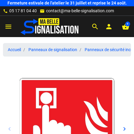
Fermeture estivale de l'atelier le 31 juillet et reprise le 24 août.
05 17 81 04 40
contact@ma-belle-signalisation.com
call
mail
0
menu
search
person
shopping_basket
Accueil
Panneaux de signalisation
Panneaux de sécurité ince
keyboard_arrow_left
keyboard_arrow_right
Précédent
Suiv