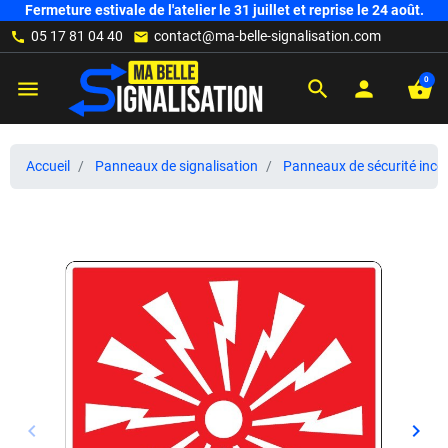
Fermeture estivale de l'atelier le 31 juillet et reprise le 24 août.
05 17 81 04 40
contact@ma-belle-signalisation.com
call
mail
0
menu
search
person
shopping_basket
Accueil
Panneaux de signalisation
Panneaux de sécurité ince
keyboard_arrow_left
keyboard_arrow_right
Précédent
Suiv