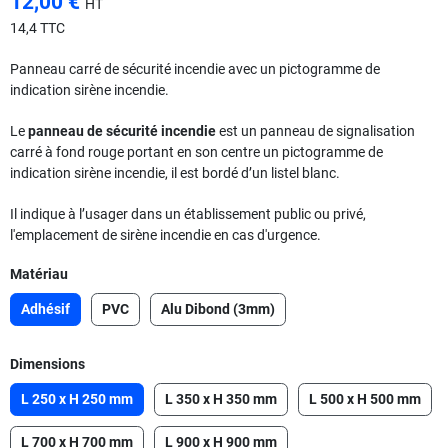
12,00 €
HT
14,4 TTC
Panneau carré de sécurité incendie avec un pictogramme de
indication sirène incendie.
Le
panneau de sécurité incendie
est un panneau de signalisation
carré à fond rouge portant en son centre un pictogramme de
indication sirène incendie, il est bordé d’un listel blanc.
Il indique à l’usager dans un établissement public ou privé,
l'emplacement de sirène incendie en cas d'urgence.
Matériau
Adhésif
PVC
Alu Dibond (3mm)
Dimensions
L 250 x H 250 mm
L 350 x H 350 mm
L 500 x H 500 mm
L 700 x H 700 mm
L 900 x H 900 mm