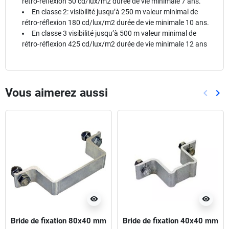
rétro-réflexion 50 cd/lux/m2 durée de vie minimale 7 ans.
En classe 2: visibilité jusqu’à 250 m valeur minimal de
rétro-réflexion 180 cd/lux/m2 durée de vie minimale 10 ans.
En classe 3 visibilité jusqu’à 500 m valeur minimal de
rétro-réflexion 425 cd/lux/m2 durée de vie minimale 12 ans
Vous aimerez aussi
keyboard_arrow_left
keyboard_arrow_right
Précéd
Sui
visibility
visibility
Bride de fixation 80x40 mm
Bride de fixation 40x40 mm