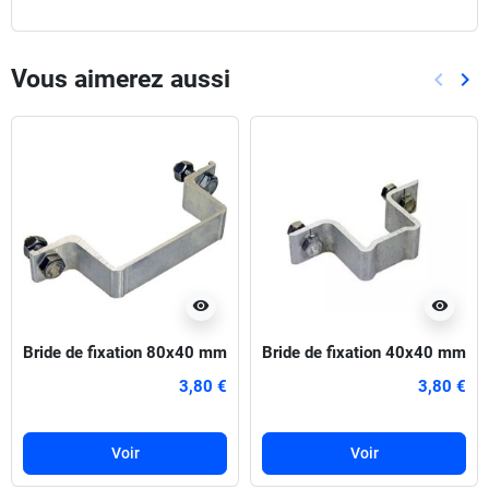
Vous aimerez aussi
keyboard_arrow_left
keyboard_arrow_right
Précéd
Sui
visibility
visibility
Bride de fixation 80x40 mm
Bride de fixation 40x40 mm
3,80 €
3,80 €
Voir
Voir